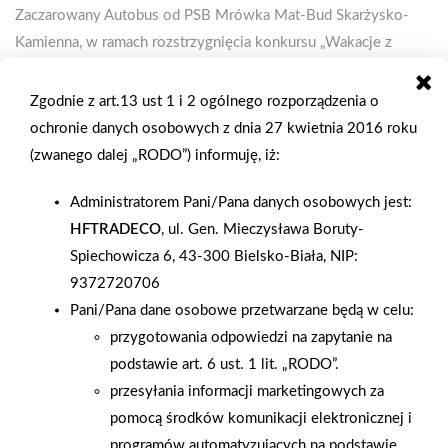
Zaczarowany Autobus od PSB Mrówka Mat-Bud Skarżysko-
Kamienna, w ramach rozstrzygnięcia konkursu „Wakacje z
Mrówką”. Skarżyskie przedszkola wzięły udział w zabawie
zorganizowanej na profilu firmowym PSB Mrówka Mat-Bud
Zgodnie z art.13 ust 1 i 2 ogólnego rozporządzenia o
Skarżysko-Kamienna:
ochronie danych osobowych z dnia 27 kwietnia 2016 roku
https://www.facebook.com/psbmrowkaskarzysko Przedszkola
(zwanego dalej „RODO”) informuję, iż:
miały za zadanie przygotować prace artystyczne w przedmiocie
Administratorem Pani/Pana danych osobowych jest:
„Mrówka na Wakacjach”. Po nadesłaniu ich, prace zostały
HFTRADECO
, ul. Gen. Mieczysława Boruty-
poddane pod głosowanie przez reakcje na profilu FB „Mrówki”.
Spiechowicza 6, 43-300 Bielsko-Biała, NIP:
W zabawie udział wzięło 10 przedszkoli. Na prace łącznie
9372720706
zostało oddanych ponad 8700 reakcji, a łączny zasięg prac
Pani/Pana dane osobowe przetwarzane będą w celu:
wyniósł ponad 93 000 osób. Zyskaliśmy ponad 600 nowych
przygotowania odpowiedzi na zapytanie na
polubień profilu FB. Komisja konkursowa zdecydowała, że
podstawie art. 6 ust. 1 lit. „RODO”.
Zaczarowany Autobus z Krainą Szczęścia 1 czerwca odwiedzi
przesyłania informacji marketingowych za
trzy przedszkola. Dzieciaki były bardzo zadowolone,
pomocą środków komunikacji elektronicznej i
szczęśliwe z możliwości zabawy w "Zaczarowanym Autobusie".
programów automatyzujących na podstawie
Miejsce magiczne, a reakcje dzieci, bezcenne. Oprócz szalonej