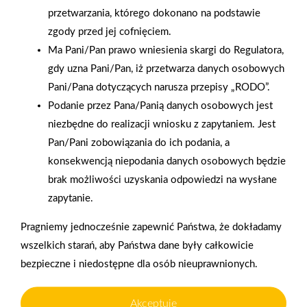
przetwarzania, którego dokonano na podstawie
zgody przed jej cofnięciem.
Ma Pani/Pan prawo wniesienia skargi do Regulatora,
gdy uzna Pani/Pan, iż przetwarza danych osobowych
Pani/Pana dotyczących narusza przepisy „RODO”.
Podanie przez Pana/Panią danych osobowych jest
niezbędne do realizacji wniosku z zapytaniem. Jest
2025-12-31
Pan/Pani zobowiązania do ich podania, a
Otwarcie sklepu PSB
konsekwencją niepodania danych osobowych będzie
Mrówka w Wyrzysku
brak możliwości uzyskania odpowiedzi na wysłane
zapytanie.
Polityka plików cookies
Pragniemy jednocześnie zapewnić Państwa, że dokładamy
wszelkich starań, aby Państwa dane były całkowicie
Nasz serwis internetowy wykorzystuje pliki cookies w celu
bezpieczne i niedostępne dla osób nieuprawnionych.
zapewnienia prawidłowego działania strony, poprawy komfortu
użytkowania oraz analizy ruchu na stronie.
Gwarancja jakości
Zakupy w systemie
naszych produktów
ratalnym
Akceptuję