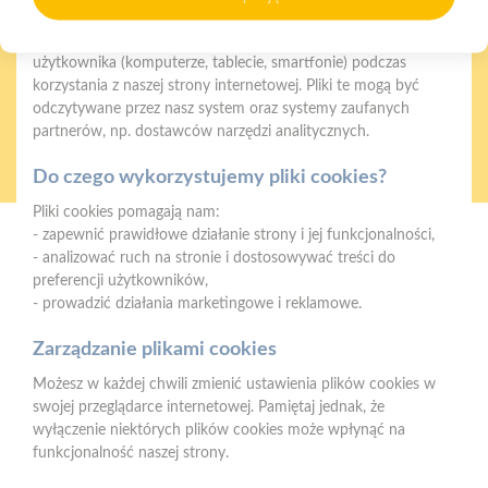
Czym są pliki cookies?
Cookies to niewielkie pliki tekstowe zapisywane na urządzeniu
użytkownika (komputerze, tablecie, smartfonie) podczas
korzystania z naszej strony internetowej. Pliki te mogą być
odczytywane przez nasz system oraz systemy zaufanych
partnerów, np. dostawców narzędzi analitycznych.
Oferujemy zakupy
Zakupy
telefoniczne
na terenie całej Polski
Do czego wykorzystujemy pliki cookies?
Pliki cookies pomagają nam:
- zapewnić prawidłowe działanie strony i jej funkcjonalności,
Wyszków
- analizować ruch na stronie i dostosowywać treści do
ul. Pułtuska 84, 07-200 Wyszków
preferencji użytkowników,
- prowadzić działania marketingowe i reklamowe.
Telefon:
604 820 343
E-mail:
info.wyszkow@psbmrowka.com.pl
Zarządzanie plikami cookies
Możesz w każdej chwili zmienić ustawienia plików cookies w
NIP:
9372720706
swojej przeglądarce internetowej. Pamiętaj jednak, że
REGON:
382960652
wyłączenie niektórych plików cookies może wpłynąć na
funkcjonalność naszej strony.