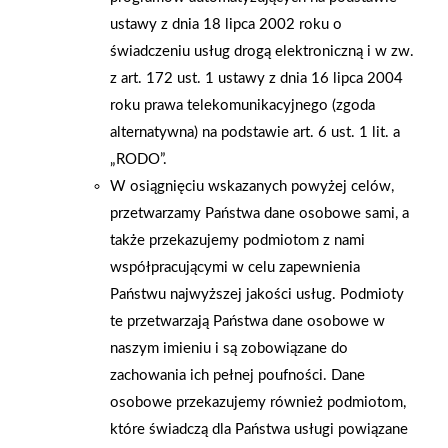
ustawy z dnia 18 lipca 2002 roku o
zabawy w autobusie na najmłodszych czekała również
świadczeniu usług drogą elektroniczną i w zw.
zwariowana „Mrówka”, która szalała wspólnie z dzieciakami, a
z art. 172 ust. 1 ustawy z dnia 16 lipca 2004
w przerwie przedszkolaki chętnie korzystały z malowania
roku prawa telekomunikacyjnego (zgoda
twarzy. Kapituła konkursowa postanowiła rozszerzyć nagrody
alternatywna) na podstawie art. 6 ust. 1 lit. a
w konkursie i już 8 czerwca „Magiczny Autobus" odwiedzi trzy
„RODO”.
kolejne przedszkola.
W osiągnięciu wskazanych powyżej celów,
przetwarzamy Państwa dane osobowe sami, a
AKTUALNOŚCI
także przekazujemy podmiotom z nami
współpracującymi w celu zapewnienia
Państwu najwyższej jakości usług. Podmioty
te przetwarzają Państwa dane osobowe w
naszym imieniu i są zobowiązane do
zachowania ich pełnej poufności. Dane
osobowe przekazujemy również podmiotom,
które świadczą dla Państwa usługi powiązane