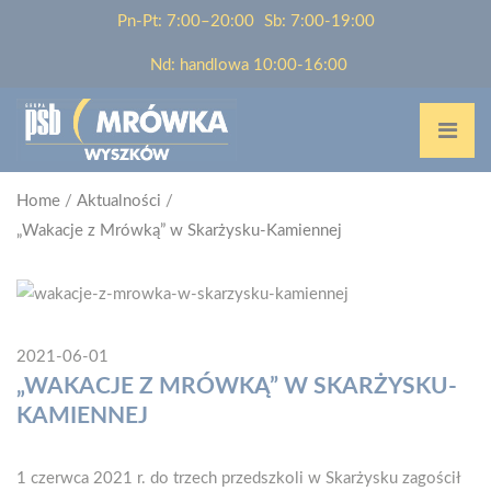
Pn-Pt: 7:00–20:00
Sb: 7:00-19:00
Nd: handlowa 10:00-16:00
Home
/
Aktualności
/
„Wakacje z Mrówką” w Skarżysku-Kamiennej
2021-06-01
„WAKACJE Z MRÓWKĄ” W SKARŻYSKU-
KAMIENNEJ
1 czerwca 2021 r. do trzech przedszkoli w Skarżysku zagościł