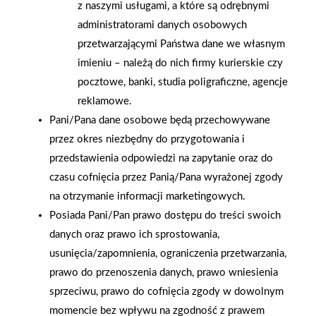
z naszymi usługami, a które są odrębnymi
administratorami danych osobowych
przetwarzającymi Państwa dane we własnym
imieniu – należą do nich firmy kurierskie czy
pocztowe, banki, studia poligraficzne, agencje
reklamowe.
2026-01-15
2026-01-12
Pani/Pana dane osobowe będą przechowywane
Grupa PSB Handel S.A.
Zacisze S.A. dołącza do
przez okres niezbędny do przygotowania i
gra z WOŚP. Powstała
Grupy PSB. Sieć kończy
przedstawienia odpowiedzi na zapytanie oraz do
firmowa eSkarbonka na
rok strategicznym
czasu cofnięcia przez Panią/Pana wyrażonej zgody
rzecz gastroenterologii
otwarciem po
na otrzymanie informacji marketingowych.
dziecięcej
rebrandingu
Posiada Pani/Pan prawo dostępu do treści swoich
danych oraz prawo ich sprostowania,
usunięcia/zapomnienia, ograniczenia przetwarzania,
prawo do przenoszenia danych, prawo wniesienia
sprzeciwu, prawo do cofnięcia zgody w dowolnym
momencie bez wpływu na zgodność z prawem