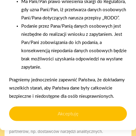
Ma Pani/Pan prawo wniesienia skargi do Regulatora,
gdy uzna Pani/Pan, iż przetwarza danych osobowych
Pani/Pana dotyczących narusza przepisy „RODO”.
2025-12-31
Podanie przez Pana/Panią danych osobowych jest
Otwarcie sklepu PSB
niezbędne do realizacji wniosku z zapytaniem. Jest
Mrówka w Wyrzysku
Pan/Pani zobowiązania do ich podania, a
konsekwencją niepodania danych osobowych będzie
Polityka plików cookies
brak możliwości uzyskania odpowiedzi na wysłane
zapytanie.
Nasz serwis internetowy wykorzystuje pliki cookies w celu
zapewnienia prawidłowego działania strony, poprawy komfortu
Pragniemy jednocześnie zapewnić Państwa, że dokładamy
użytkowania oraz analizy ruchu na stronie.
Gwarancja jakości
Zakupy w systemie
wszelkich starań, aby Państwa dane były całkowicie
naszych produktów
ratalnym
Czym są pliki cookies?
bezpieczne i niedostępne dla osób nieuprawnionych.
Cookies to niewielkie pliki tekstowe zapisywane na urządzeniu
użytkownika (komputerze, tablecie, smartfonie) podczas
Akceptuję
korzystania z naszej strony internetowej. Pliki te mogą być
odczytywane przez nasz system oraz systemy zaufanych
partnerów, np. dostawców narzędzi analitycznych.
Oferujemy zakupy
Zakupy