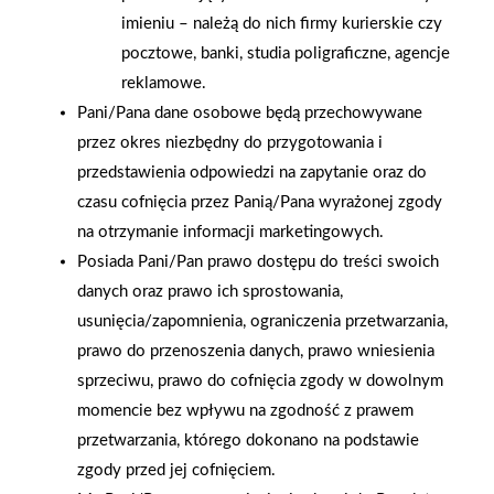
imieniu – należą do nich firmy kurierskie czy
2026-01-15
2026-01-12
Grupa PSB Handel S.A.
Zacisze S.A. dołącza do
pocztowe, banki, studia poligraficzne, agencje
gra z WOŚP. Powstała
Grupy PSB. Sieć kończy
reklamowe.
firmowa eSkarbonka na
rok strategicznym
Pani/Pana dane osobowe będą przechowywane
rzecz gastroenterologii
otwarciem po
przez okres niezbędny do przygotowania i
dziecięcej
rebrandingu
przedstawienia odpowiedzi na zapytanie oraz do
czasu cofnięcia przez Panią/Pana wyrażonej zgody
na otrzymanie informacji marketingowych.
Posiada Pani/Pan prawo dostępu do treści swoich
danych oraz prawo ich sprostowania,
usunięcia/zapomnienia, ograniczenia przetwarzania,
prawo do przenoszenia danych, prawo wniesienia
sprzeciwu, prawo do cofnięcia zgody w dowolnym
momencie bez wpływu na zgodność z prawem
przetwarzania, którego dokonano na podstawie
zgody przed jej cofnięciem.