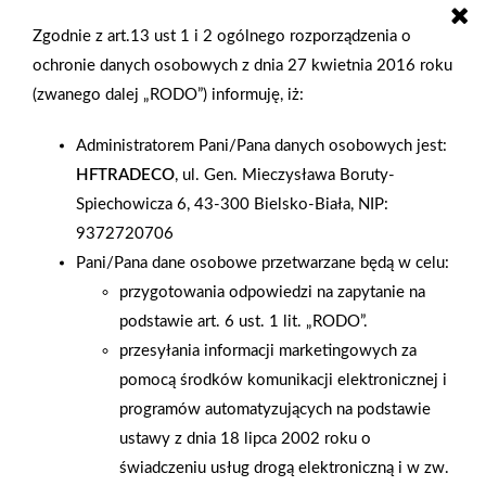
wyposażenia, dekoracji i dodatków do domu, który jako
Zgodnie z art.13 ust 1 i 2 ogólnego rozporządzenia o
„home&deco” znacząco poszerzał ofertę Mrówki.
ochronie danych osobowych z dnia 27 kwietnia 2016 roku
Pomysłodawcą nowego konceptu byli właściciele firmy VIO-
(zwanego dalej „RODO”) informuję, iż:
MAC, Leszek i Maciek Smolarek , którzy chcieli stworzyć
wydzieloną część sklepu na zakupy dla klientów szukających
Administratorem Pani/Pana danych osobowych jest:
szerszej oferty niż posiadała ich Mrówka. Ryki to miasto
HFTRADECO
, ul. Gen. Mieczysława Boruty-
położone w województwie lubelskim, liczy niewiele ponad 10
Spiechowicza 6, 43-300 Bielsko-Biała, NIP:
tys. mieszkańców, ale powiat to już ponad 55 tys. Nowo otarta
9372720706
część marketu ma powierzchnię 500 m 2 , znajduje się w
Pani/Pana dane osobowe przetwarzane będą w celu:
oddzielnym budynku , gdzie sąsiaduje z sieciowymi sklepami:
przygotowania odpowiedzi na zapytanie na
Pepco, Rossmann I Stokrotka. W nowym dziale dla domu
podstawie art. 6 ust. 1 lit. „RODO”.
klientów będzie obsługiwał 6–osobowy zespół pracowników.
przesyłania informacji marketingowych za
W dniu otwarcia przy pięknej pogodzie, ale też przy
pomocą środków komunikacji elektronicznej i
obowiązujących restrykcjach pandemicznych, oprawa była
programów automatyzujących na podstawie
nieco skromniejsza, jednak na licznie przybyłych mieszkańców
ustawy z dnia 18 lipca 2002 roku o
czekały miłe akcenty związane z konkursami, atrakcyjnymi
świadczeniu usług drogą elektroniczną i w zw.
nagrodami za zakupy oraz możliwość spróbowania wspaniałych