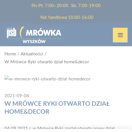
Pn-Pt: 7:00–20:00
Sb: 7:00-19:00
Nd: handlowa 10:00-16:00
Home
/
Aktualności
/
W Mrówce Ryki otwarto dział home&decor
2021-09-04
W MRÓWCE RYKI OTWARTO DZIAŁ
HOME&DECOR
04.09.2021 r. w Mrówce Ryki został otwarty nowy dział