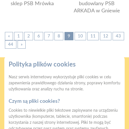
sklep PSB Mrówka
budowlany PSB
ARKADA w Gniewie
«
1
2
6
7
8
9
10
11
12
43
44
»
Polityka plików cookies
Nasz serwis internetowy wykorzystuje pliki cookies w celu
zapewnienia prawidłowego działania strony, poprawy komfortu
użytkowania oraz analizy ruchu na stronie.
Gwarancja jakości
Zakupy w systemie
naszych produktów
ratalnym
Czym są pliki cookies?
Cookies to niewielkie pliki tekstowe zapisywane na urządzeniu
użytkownika (komputerze, tablecie, smartfonie) podczas
korzystania z naszej strony internetowej. Pliki te mogą być
odczytywane przez nasz system oraz systemy zaufanych