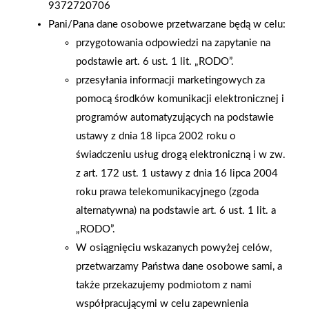
9372720706
Pani/Pana dane osobowe przetwarzane będą w celu:
przygotowania odpowiedzi na zapytanie na
podstawie art. 6 ust. 1 lit. „RODO”.
przesyłania informacji marketingowych za
pomocą środków komunikacji elektronicznej i
programów automatyzujących na podstawie
ustawy z dnia 18 lipca 2002 roku o
świadczeniu usług drogą elektroniczną i w zw.
2021-10-06
2021-09-30
z art. 172 ust. 1 ustawy z dnia 16 lipca 2004
Otwarcie sklepu
W Uniejowie ruszył
roku prawa telekomunikacyjnego (zgoda
Mrówka w Jelczu-
sklep Mrówka
alternatywna) na podstawie art. 6 ust. 1 lit. a
Lasowice po
„RODO”.
metamorfozie
W osiągnięciu wskazanych powyżej celów,
przetwarzamy Państwa dane osobowe sami, a
także przekazujemy podmiotom z nami
współpracującymi w celu zapewnienia