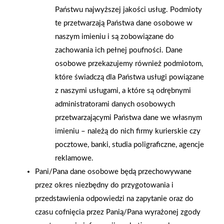
Państwu najwyższej jakości usług. Podmioty
te przetwarzają Państwa dane osobowe w
naszym imieniu i są zobowiązane do
zachowania ich pełnej poufności. Dane
osobowe przekazujemy również podmiotom,
które świadczą dla Państwa usługi powiązane
z naszymi usługami, a które są odrębnymi
administratorami danych osobowych
przetwarzającymi Państwa dane we własnym
imieniu – należą do nich firmy kurierskie czy
2021-09-30
2021-09-30
pocztowe, banki, studia poligraficzne, agencje
Akcja "Bezpieczna droga
Mrówka Koronowo
reklamowe.
do szkoły" z Mrówką w
przeprowadziła akcję
Pani/Pana dane osobowe będą przechowywane
Pobiedziskach
"Bezpieczna droga do
szkoły"
przez okres niezbędny do przygotowania i
przedstawienia odpowiedzi na zapytanie oraz do
czasu cofnięcia przez Panią/Pana wyrażonej zgody