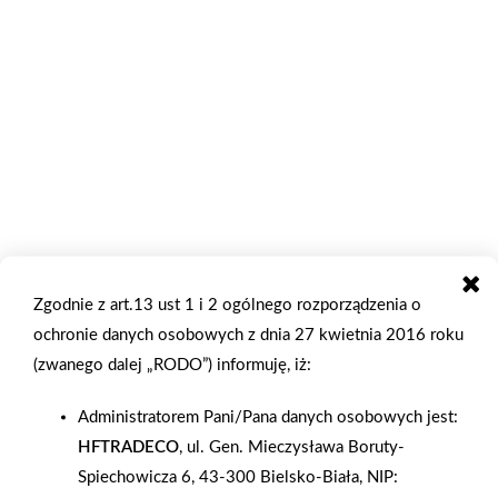
2021-10-14
2021-10-12
Rozbudowa Mrówki w
Akcja Bezpieczna droga
Zgodnie z art.13 ust 1 i 2 ogólnego rozporządzenia o
Złotoryi
do szkoły z Mrówką
ochronie danych osobowych z dnia 27 kwietnia 2016 roku
Krzywiń
(zwanego dalej „RODO”) informuję, iż:
Administratorem Pani/Pana danych osobowych jest:
HFTRADECO
, ul. Gen. Mieczysława Boruty-
Spiechowicza 6, 43-300 Bielsko-Biała, NIP: