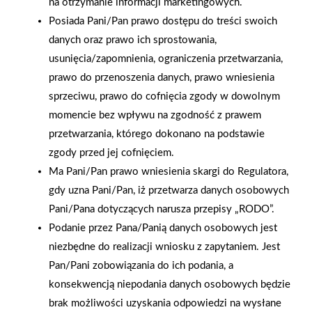
na otrzymanie informacji marketingowych.
Posiada Pani/Pan prawo dostępu do treści swoich
danych oraz prawo ich sprostowania,
usunięcia/zapomnienia, ograniczenia przetwarzania,
prawo do przenoszenia danych, prawo wniesienia
sprzeciwu, prawo do cofnięcia zgody w dowolnym
momencie bez wpływu na zgodność z prawem
przetwarzania, którego dokonano na podstawie
zgody przed jej cofnięciem.
Ma Pani/Pan prawo wniesienia skargi do Regulatora,
gdy uzna Pani/Pan, iż przetwarza danych osobowych
2021-09-29
2021-09-27
Pani/Pana dotyczących narusza przepisy „RODO”.
PSB Profi Starachowice
Głos PSB nr5/2021
Podanie przez Pana/Panią danych osobowych jest
Głównym Sponsorem
zawiera porady nt.
niezbędne do realizacji wniosku z zapytaniem. Jest
Klubu Sportowego w
kanalizacji, systemu
Pan/Pani zobowiązania do ich podania, a
Pawłowie
solarnego i centralnego
konsekwencją niepodania danych osobowych będzie
odkurzania
brak możliwości uzyskania odpowiedzi na wysłane