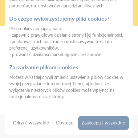
partnerów, np. dostawców narzędzi analitycznych.
Oferujemy zakupy
Zakupy
telefoniczne
na terenie całej Polski
Do czego wykorzystujemy pliki cookies?
Pliki cookies pomagają nam:
- zapewnić prawidłowe działanie strony i jej funkcjonalności,
Wyszków
- analizować ruch na stronie i dostosowywać treści do
ul. Pułtuska 84, 07-200 Wyszków
preferencji użytkowników,
- prowadzić działania marketingowe i reklamowe.
Telefon:
604 820 343
Zarządzanie plikami cookies
E-mail:
info.wyszkow@psbmrowka.com.pl
Możesz w każdej chwili zmienić ustawienia plików cookies w
NIP:
9372720706
swojej przeglądarce internetowej. Pamiętaj jednak, że
REGON:
382960652
wyłączenie niektórych plików cookies może wpłynąć na
funkcjonalność naszej strony.
Odrzuć wszystkie
Dostosuj
Zaakceptuj wszystkie
Copyright 2026 © PSB MRÓWKA
|
Designed by
Eskamedia